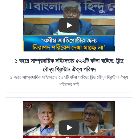
between India and Bangladesh. There's another
issue that has added to these tensions- reports
of atrocities against Hindus in Bangladesh.
Bangladesh is now gearing up for its
Play
parliamentary election on 12 February- its first
since Hasina was overthrown.
১ বছরে সাম্প্রদায়িক সহিংসতার ৫২২টি ঘটনা ঘটেছে: হিন্দু
বৌদ্ধ খ্রিস্টান ঐক্য পরিষদ
১ বছরে সাম্প্রদায়িক সহিংসতার ৫২২টি ঘটনা ঘটেছে: হিন্দু বৌদ্ধ খ্রিস্টান ঐক্য
পরিষদের দাবি
Play